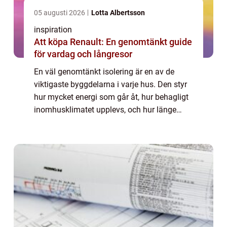
05 augusti 2026
Lotta Albertsson
inspiration
Att köpa Renault: En genomtänkt guide
för vardag och långresor
En väl genomtänkt isolering är en av de
viktigaste byggdelarna i varje hus. Den styr
hur mycket energi som går åt, hur behagligt
inomhusklimatet upplevs, och hur länge
byggnaden håller utan fuktskador och andra
problem. När byggisolering planeras rät...