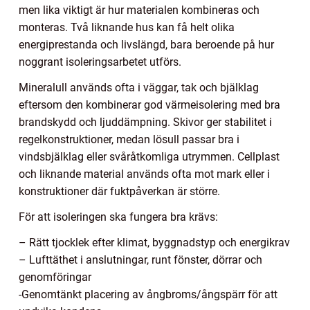
men lika viktigt är hur materialen kombineras och
monteras. Två liknande hus kan få helt olika
energiprestanda och livslängd, bara beroende på hur
noggrant isoleringsarbetet utförs.
Mineralull används ofta i väggar, tak och bjälklag
eftersom den kombinerar god värmeisolering med bra
brandskydd och ljuddämpning. Skivor ger stabilitet i
regelkonstruktioner, medan lösull passar bra i
vindsbjälklag eller svåråtkomliga utrymmen. Cellplast
och liknande material används ofta mot mark eller i
konstruktioner där fuktpåverkan är större.
För att isoleringen ska fungera bra krävs:
– Rätt tjocklek efter klimat, byggnadstyp och energikrav
– Lufttäthet i anslutningar, runt fönster, dörrar och
genomföringar
-Genomtänkt placering av ångbroms/ångspärr för att