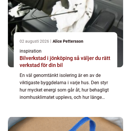
02 augusti 2026
Alice Pettersson
inspiration
Bilverkstad i jönköping så väljer du rätt
verkstad för din bil
En väl genomtänkt isolering är en av de
viktigaste byggdelarna i varje hus. Den styr
hur mycket energi som går åt, hur behagligt
inomhusklimatet upplevs, och hur länge
byggnaden håller utan fuktskador och andra
problem. När byggisolering planeras rät...