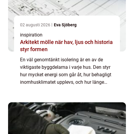
02 augusti 2026
Eva Sjöberg
inspiration
Arkitekt mölle när hav, ljus och historia
styr formen
En väl genomtänkt isolering är en av de
viktigaste byggdelarna i varje hus. Den styr
hur mycket energi som går åt, hur behagligt
inomhusklimatet upplevs, och hur länge
byggnaden håller utan fuktskador och andra
problem. När byggisolering planeras rät...