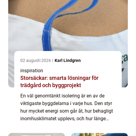
02 augusti 2026
Karl Lindgren
inspiration
Storsäckar: smarta lösningar för
trädgård och byggprojekt
En väl genomtänkt isolering är en av de
viktigaste byggdelarna i varje hus. Den styr
hur mycket energi som går åt, hur behagligt
inomhusklimatet upplevs, och hur länge
byggnaden håller utan fuktskador och andra
problem. När byggisolering planeras rät...