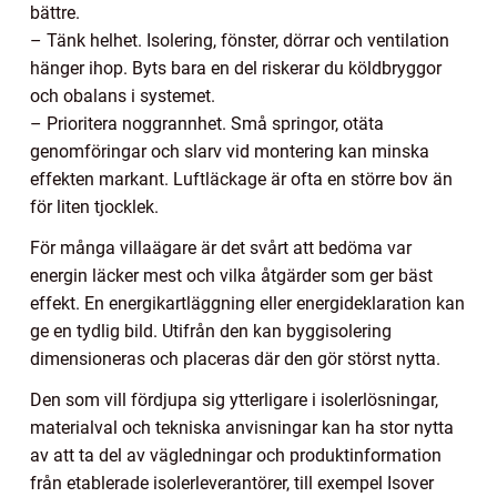
bättre.
– Tänk helhet. Isolering, fönster, dörrar och ventilation
hänger ihop. Byts bara en del riskerar du köldbryggor
och obalans i systemet.
– Prioritera noggrannhet. Små springor, otäta
genomföringar och slarv vid montering kan minska
effekten markant. Luftläckage är ofta en större bov än
för liten tjocklek.
För många villaägare är det svårt att bedöma var
energin läcker mest och vilka åtgärder som ger bäst
effekt. En energikartläggning eller energideklaration kan
ge en tydlig bild. Utifrån den kan byggisolering
dimensioneras och placeras där den gör störst nytta.
Den som vill fördjupa sig ytterligare i isolerlösningar,
materialval och tekniska anvisningar kan ha stor nytta
av att ta del av vägledningar och produktinformation
från etablerade isolerleverantörer, till exempel Isover