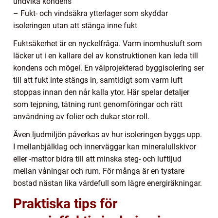
undvika kondens
– Fukt- och vindsäkra ytterlager som skyddar
isoleringen utan att stänga inne fukt
Fuktsäkerhet är en nyckelfråga. Varm inomhusluft som
läcker ut i en kallare del av konstruktionen kan leda till
kondens och mögel. En välprojekterad byggisolering ser
till att fukt inte stängs in, samtidigt som varm luft
stoppas innan den når kalla ytor. Här spelar detaljer
som tejpning, tätning runt genomföringar och rätt
användning av folier och dukar stor roll.
Även ljudmiljön påverkas av hur isoleringen byggs upp.
I mellanbjälklag och innerväggar kan mineralullskivor
eller -mattor bidra till att minska steg- och luftljud
mellan våningar och rum. För många är en tystare
bostad nästan lika värdefull som lägre energiräkningar.
Praktiska tips för