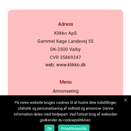
Adress
web:
www.klikko.dk
Menu
Annonsering
Om oss
På vores website bruges cookies til at huske dine indstillinger,
Cookies
statistik og personalisering af indhold og annoncer. Denne
information deles med tredjepart. Ved fortsat brug af websiden
Kontakta oss
godkender du cookiepolitikken.
Sitemap
Ok
Privatlivspolitik