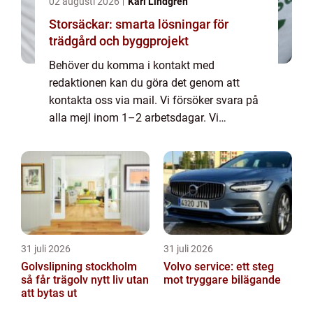
02 augusti 2026
Karl Lindgren
Storsäckar: smarta lösningar för
trädgård och byggprojekt
Behöver du komma i kontakt med
redaktionen kan du göra det genom att
kontakta oss via mail. Vi försöker svara på
alla mejl inom 1–2 arbetsdagar. Vi
välkomnar kritik, beröm och allmänna
kommentarer till innehållet på vår sida.
31 juli 2026
31 juli 2026
Golvslipning stockholm
Volvo service: ett steg
så får trägolv nytt liv utan
mot tryggare bilägande
att bytas ut