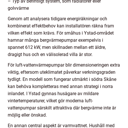
– Typ av befintligt system, som radiatorer eller
golvvärme
Genom att analysera tidigare energiräkningar och
kombinerat effektbehov kan installatören räkna fram
vilken effekt som krävs. För småhus i Ystad-området
hamnar många bergvärmepumpar exempelvis i
spannet 612 kW, men skillnaden mellan ett äldre,
dragigt hus och en välisolerad villa är stor.
För luft-vattenvärmepumpar blir dimensioneringen extra
viktig, eftersom uteklimatet påverkar verkningsgraden
tydligt. En modell som fungerar utmärkt i södra Skåne
kan behöva kompletteras med annan strategi i norra
inlandet. I Ystad gynnas husägare av mildare
vintertemperaturer, vilket gör moderna luft-
vattenpumpar särskilt attraktiva där bergvärme inte är
möjlig eller önskad.
En annan central aspekt är varmvattnet. Hushåll med