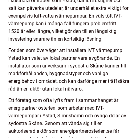
I kustnära områden som Ystad, där luftfuktighet och
salt kan påverka utedelar, är underhållet extra viktigt för
exempelvis luft-vattenvärmepumpar. En välskött IVT-
värmepump kan i många fall fungera problemfritt i
1520 år eller längre, vilket gör den till en långsiktig
investering snarare än en kortsiktig lösning.
För den som överväger att installera IVT värmepump
Ystad kan valet av lokal partner vara avgörande. En
installatör som är verksam i sydöstra Skåne känner till
markförhållanden, byggnadstyper och vanliga
energibehov i området, och kan därför ge mer träffsäkra
råd än en aktör utan lokal närvaro.
Ett företag som ofta lyfts fram i sammanhanget är
energipartner österlen, som arbetar med IVT-
värmepumpar i Ystad, Simrishamn och övriga delar av
sydöstra Skåne. Genom att vända sig till en
auktoriserad aktör som energipartnerosterlen.se får