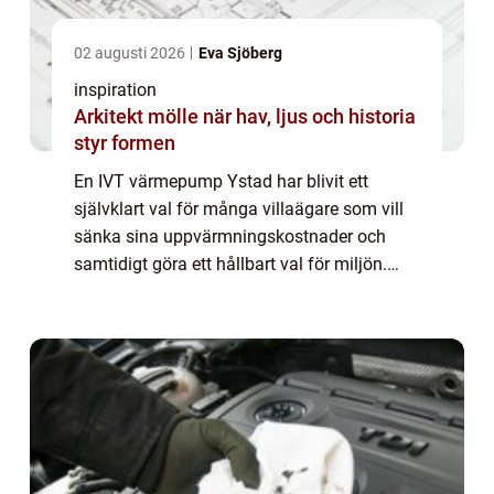
02 augusti 2026
Eva Sjöberg
inspiration
Arkitekt mölle när hav, ljus och historia
styr formen
En IVT värmepump Ystad har blivit ett
självklart val för många villaägare som vill
sänka sina uppvärmningskostnader och
samtidigt göra ett hållbart val för miljön.
Med rätt värmepump, professionell
dimensionering och en trygg installatör kan
både dri...