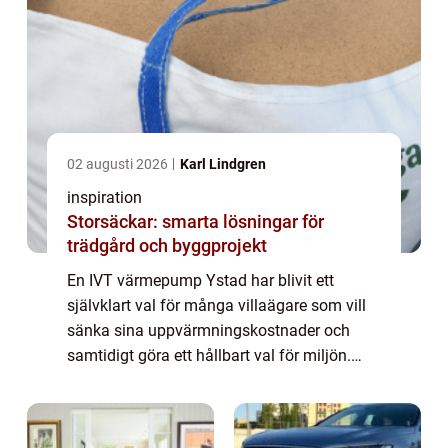
02 augusti 2026
Karl Lindgren
inspiration
Storsäckar: smarta lösningar för
trädgård och byggprojekt
En IVT värmepump Ystad har blivit ett
självklart val för många villaägare som vill
sänka sina uppvärmningskostnader och
samtidigt göra ett hållbart val för miljön.
Med rätt värmepump, professionell
dimensionering och en trygg installatör kan
både dri...