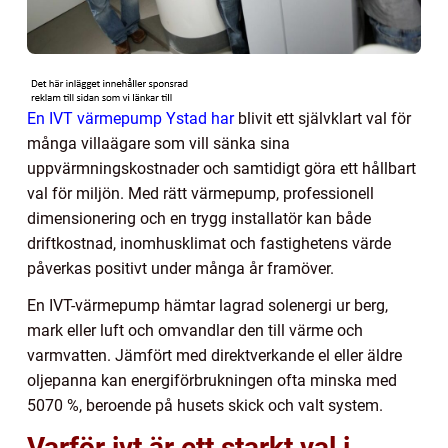
En IVT värmepump Ystad har
blivit ett självklart val för
många villaägare som vill sänka sina
uppvärmningskostnader och samtidigt göra ett hållbart
val för miljön. Med rätt värmepump, professionell
dimensionering och en trygg installatör kan både
driftkostnad, inomhusklimat och fastighetens värde
påverkas positivt under många år framöver.
En IVT-värmepump hämtar lagrad solenergi ur berg,
mark eller luft och omvandlar den till värme och
varmvatten. Jämfört med direktverkande el eller äldre
oljepanna kan energiförbrukningen ofta minska med
5070 %, beroende på husets skick och valt system.
Varför ivt är ett starkt val i