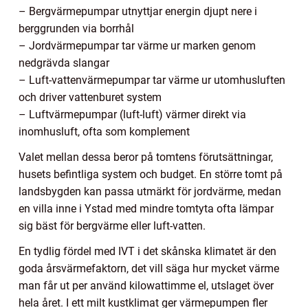
– Bergvärmepumpar utnyttjar energin djupt nere i
berggrunden via borrhål
– Jordvärmepumpar tar värme ur marken genom
nedgrävda slangar
– Luft-vattenvärmepumpar tar värme ur utomhusluften
och driver vattenburet system
– Luftvärmepumpar (luft-luft) värmer direkt via
inomhusluft, ofta som komplement
Valet mellan dessa beror på tomtens förutsättningar,
husets befintliga system och budget. En större tomt på
landsbygden kan passa utmärkt för jordvärme, medan
en villa inne i Ystad med mindre tomtyta ofta lämpar
sig bäst för bergvärme eller luft-vatten.
En tydlig fördel med IVT i det skånska klimatet är den
goda årsvärmefaktorn, det vill säga hur mycket värme
man får ut per använd kilowattimme el, utslaget över
hela året. I ett milt kustklimat ger värmepumpen fler