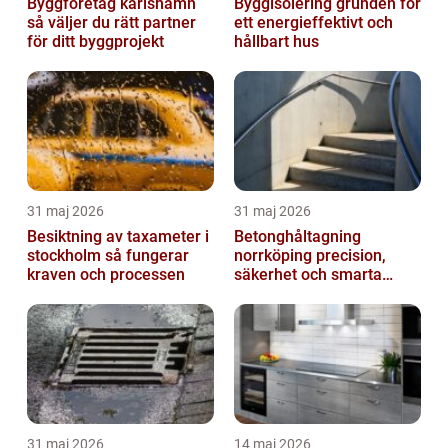
Byggföretag karlshamn
Byggisolering grunden för
så väljer du rätt partner
ett energieffektivt och
för ditt byggprojekt
hållbart hus
31 maj 2026
31 maj 2026
Besiktning av taxameter i
Betonghåltagning
stockholm så fungerar
norrköping precision,
kraven och processen
säkerhet och smarta
lösningar
31 maj 2026
14 maj 2026