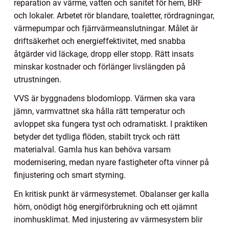
reparation av värme, vatten och sanitet för hem, BRF
och lokaler. Arbetet rör blandare, toaletter, rördragningar,
värmepumpar och fjärrvärmeanslutningar. Målet är
driftsäkerhet och energieffektivitet, med snabba
åtgärder vid läckage, dropp eller stopp. Rätt insats
minskar kostnader och förlänger livslängden på
utrustningen.
VVS är byggnadens blodomlopp. Värmen ska vara
jämn, varmvattnet ska hålla rätt temperatur och
avloppet ska fungera tyst och odramatiskt. I praktiken
betyder det tydliga flöden, stabilt tryck och rätt
materialval. Gamla hus kan behöva varsam
modernisering, medan nyare fastigheter ofta vinner på
finjustering och smart styrning.
En kritisk punkt är värmesystemet. Obalanser ger kalla
hörn, onödigt hög energiförbrukning och ett ojämnt
inomhusklimat. Med injustering av värmesystem blir