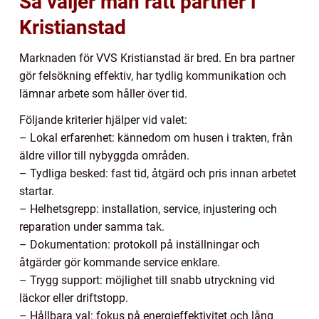
Så väljer man rätt partner i
Kristianstad
Marknaden för VVS Kristianstad är bred. En bra partner
gör felsökning effektiv, har tydlig kommunikation och
lämnar arbete som håller över tid.
Följande kriterier hjälper vid valet:
– Lokal erfarenhet: kännedom om husen i trakten, från
äldre villor till nybyggda områden.
– Tydliga besked: fast tid, åtgärd och pris innan arbetet
startar.
– Helhetsgrepp: installation, service, injustering och
reparation under samma tak.
– Dokumentation: protokoll på inställningar och
åtgärder gör kommande service enklare.
– Trygg support: möjlighet till snabb utryckning vid
läckor eller driftstopp.
– Hållbara val: fokus på energieffektivitet och lång