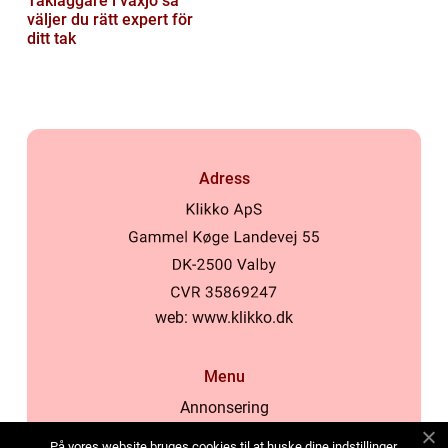
Takläggare i växjö så
väljer du rätt expert för
ditt tak
Adress
web:
www.klikko.dk
Menu
Annonsering
Om oss
På vores website bruges cookies til at huske dine indstillinger,