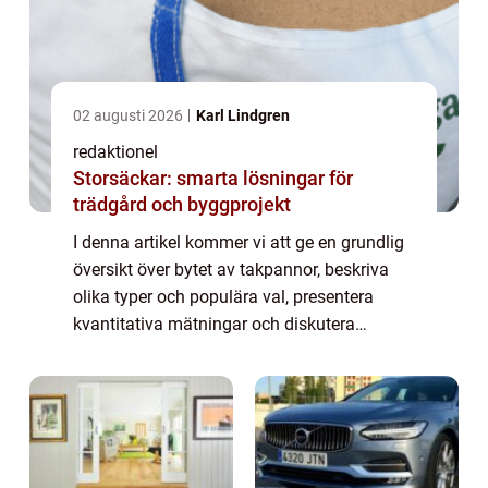
02 augusti 2026
Karl Lindgren
redaktionel
Storsäckar: smarta lösningar för
trädgård och byggprojekt
I denna artikel kommer vi att ge en grundlig
översikt över bytet av takpannor, beskriva
olika typer och populära val, presentera
kvantitativa mätningar och diskutera
skillnaderna mellan olika takpannor. Vi
kommer även att ge en historisk genomgång
av...