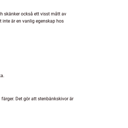
och skänker också ett visst mått av
et inte är en vanlig egenskap hos
:
ka.
färger. Det gör att stenbänkskivor är