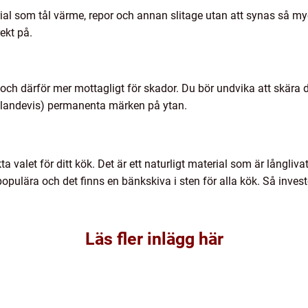
terial som tål värme, repor och annan slitage utan att synas så my
ekt på.
ch därför mer mottagligt för skador. Du bör undvika att skära dir
llandevis) permanenta märken på ytan.
 valet för ditt kök. Det är ett naturligt material som är långliva
pulära och det finns en bänkskiva i sten för alla kök. Så inves
Läs fler inlägg här