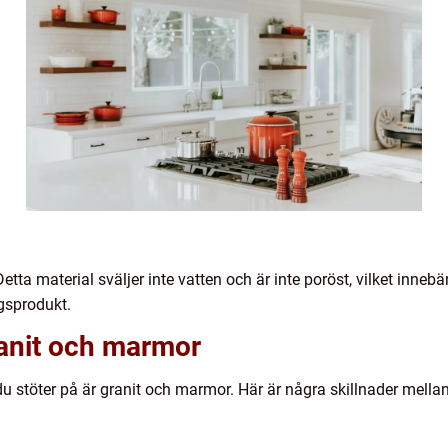
etta material sväljer inte vatten och är inte poröst, vilket inne
ngsprodukt.
ranit och marmor
u stöter på är granit och marmor. Här är några skillnader mellan