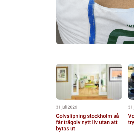
31 juli 2026
31 
Golvslipning stockholm så
Vo
får trägolv nytt liv utan att
tr
bytas ut