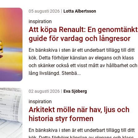
05 augusti 2026
Lotta Albertsson
inspiration
Att köpa Renault: En genomtänkt
guide för vardag och långresor
En bänkskiva i sten är ett underbart tillägg till ditt
kök. Detta förhöjer känslan av elegans och klass
och skänker också ett visst mått av hållbarhet och
lång livslängd. Stenbä...
02 augusti 2026
Eva Sjöberg
inspiration
Arkitekt mölle när hav, ljus och
historia styr formen
En bänkskiva i sten är ett underbart tillägg till ditt
kök. Detta förhöjer känslan av elegans och klass