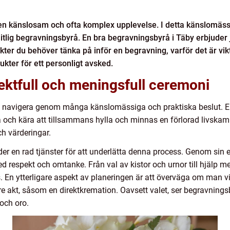
r en känslosam och ofta komplex upplevelse. I detta känslomäss
tlig begravningsbyrå. En bra begravningsbyrå i Täby erbjuder jus
kter du behöver tänka på inför en begravning, varför det är vik
ukter för ett personligt avsked.
ektfull och meningsfull ceremoni
tt navigera genom många känslomässiga och praktiska beslut. En
a och kära att tillsammans hylla och minnas en förlorad livskamrat
ch värderingar.
r en rad tjänster för att underlätta denna process. Genom sin er
respekt och omtanke. Från val av kistor och urnor till hjälp me
s. En ytterligare aspekt av planeringen är att överväga om man vil
e akt, såsom en direktkremation. Oavsett valet, ser begravningsb
 och oro.