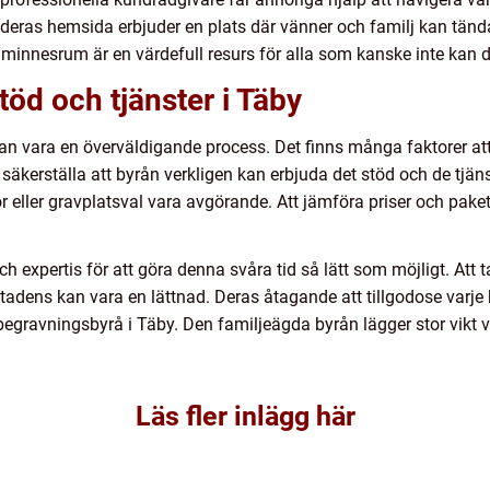
eras hemsida erbjuder en plats där vänner och familj kan tända
minnesrum är en värdefull resurs för alla som kanske inte kan de
töd och tjänster i Täby
an vara en överväldigande process. Det finns många faktorer at
tt säkerställa att byrån verkligen kan erbjuda det stöd och de tjän
r eller gravplatsval vara avgörande. Att jämföra priser och paket
ch expertis för att göra denna svåra tid så lätt som möjligt. Att 
stadens kan vara en lättnad. Deras åtagande att tillgodose varje 
 begravningsbyrå i Täby. Den familjeägda byrån lägger stor vikt v
Läs fler inlägg här