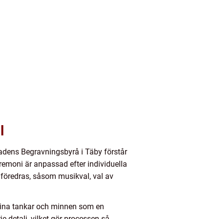
l
tadens Begravningsbyrå i Täby förstår
ceremoni är anpassad efter individuella
 föredras, såsom musikval, val av
 sina tankar och minnen som en
e detalj, vilket gör processen så