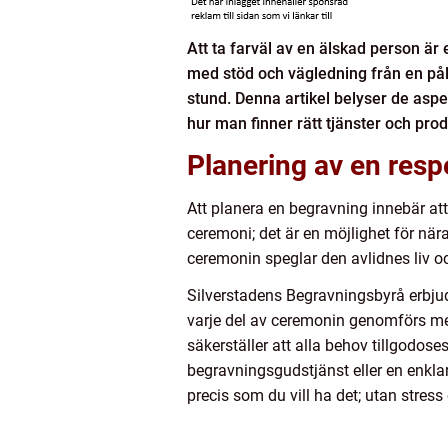
Att ta farväl av en älskad person ä
med stöd och vägledning från en påli
stund. Denna artikel belyser de aspe
hur man finner rätt tjänster och prod
Planering av en resp
Att planera en begravning innebär a
ceremoni; det är en möjlighet för när
ceremonin speglar den avlidnes liv o
Silverstadens Begravningsbyrå erbjude
varje del av ceremonin genomförs med 
säkerställer att alla behov tillgodose
begravningsgudstjänst eller en enklar
precis som du vill ha det; utan stress