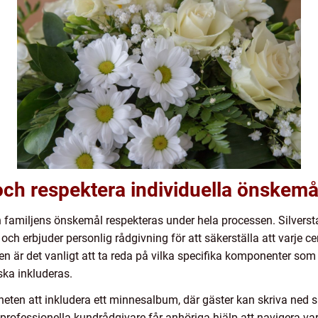
 och respektera individuella önskemå
och familjens önskemål respekteras under hela processen. Silvers
 och erbjuder personlig rådgivning för att säkerställa att varje 
en är det vanligt att ta reda på vilka specifika komponenter som
ska inkluderas.
heten att inkludera ett minnesalbum, där gäster kan skriva ned
 professionella kundrådgivare får anhöriga hjälp att navigera varj