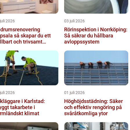
juli 2026
03 juli 2026
drumsrenovering
Rörinspektion i Norrköping:
 så skapar du ett
Så säkrar du hållbara
llbart och trivsamt
avloppssystem
adrum
juli 2026
01 juli 2026
kläggare i Karlstad:
Höghöjdsstädning: Säker
yggt takarbete i
och effektiv rengöring på
rmländskt klimat
svåråtkomliga ytor