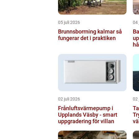
05 juli 2026
04 
Brunnsborrning kalmar så
Ba
fungerar det i praktiken
uppsala
hå
b
02 juli 2026
02 
Frånluftsvärmepump i
Ta
Upplands Väsby - smart
Tr
uppgradering för villan
vä