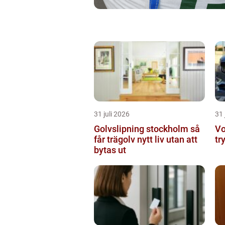
31 juli 2026
31 
Golvslipning stockholm så
Vo
får trägolv nytt liv utan att
tr
bytas ut