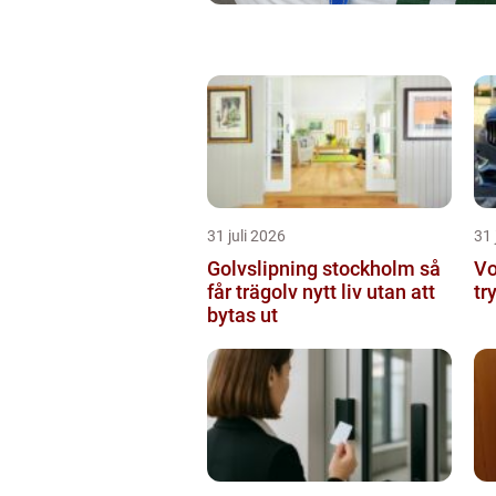
31 juli 2026
31 
Golvslipning stockholm så
Vo
får trägolv nytt liv utan att
tr
bytas ut