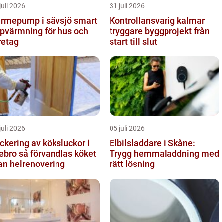
juli 2026
31 juli 2026
rmepump i sävsjö smart
Kontrollansvarig kalmar
pvärmning för hus och
tryggare byggprojekt från
retag
start till slut
juli 2026
05 juli 2026
ckering av köksluckor i
Elbilsladdare i Skåne:
å förvandlas köket
Trygg hemmaladdning med
an helrenovering
rätt lösning