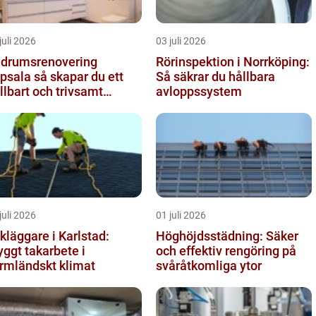
juli 2026
03 juli 2026
drumsrenovering
Rörinspektion i Norrköping:
 så skapar du ett
Så säkrar du hållbara
llbart och trivsamt
avloppssystem
adrum
juli 2026
01 juli 2026
kläggare i Karlstad:
Höghöjdsstädning: Säker
yggt takarbete i
och effektiv rengöring på
rmländskt klimat
svåråtkomliga ytor