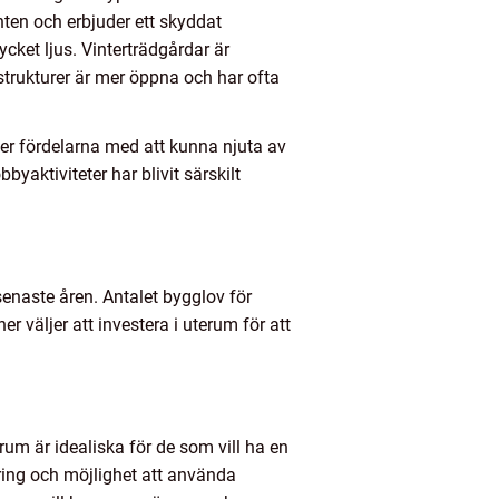
nten och erbjuder ett skyddat
ket ljus. Vinterträdgårdar är
strukturer är mer öppna och har ofta
ker fördelarna med att kunna njuta av
aktiviteter har blivit särskilt
senaste åren. Antalet bygglov för
r väljer att investera i uterum för att
um är idealiska för de som vill ha en
lering och möjlighet att använda