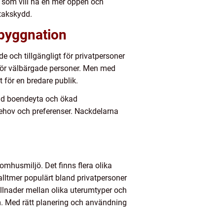
de som vill ha en mer öppen och
takskydd.
byggnation
e och tillgängligt för privatpersoner
 för välbärgade personer. Men med
 för en bredare publik.
ad boendeyta och ökad
 behov och preferenser. Nackdelarna
omhusmiljö. Det finns flera olika
alltmer populärt bland privatpersoner
killnader mellan olika uterumtyper och
m. Med rätt planering och användning