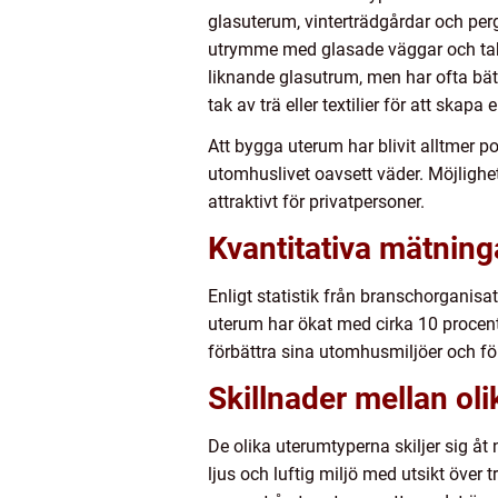
glasuterum, vinterträdgårdar och per
utrymme med glasade väggar och tak.
liknande glasutrum, men har ofta bätt
tak av trä eller textilier för att ska
Att bygga uterum har blivit alltmer p
utomhuslivet oavsett väder. Möjlighe
attraktivt för privatpersoner.
Kvantitativa mätnin
Enligt statistik från branschorganisa
uterum har ökat med cirka 10 procent v
förbättra sina utomhusmiljöer och för 
Skillnader mellan ol
De olika uterumtyperna skiljer sig åt
ljus och luftig miljö med utsikt över 