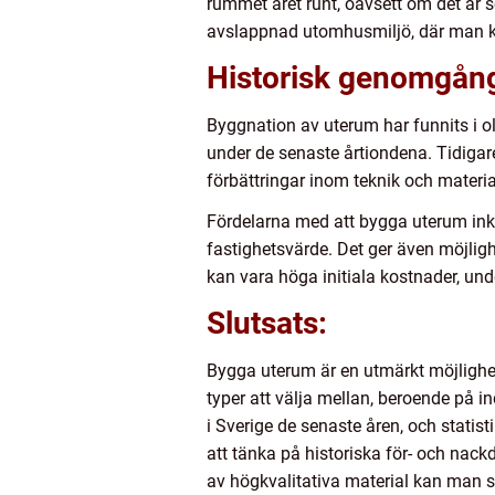
rummet året runt, oavsett om det är s
avslappnad utomhusmiljö, där man k
Historisk genomgång
Byggnation av uterum har funnits i ol
under de senaste årtiondena. Tidigar
förbättringar inom teknik och materia
Fördelarna med att bygga uterum in
fastighetsvärde. Det ger även möjligh
kan vara höga initiala kostnader, und
Slutsats:
Bygga uterum är en utmärkt möjlighet 
typer att välja mellan, beroende på i
i Sverige de senaste åren, och statist
att tänka på historiska för- och nac
av högkvalitativa material kan man sk