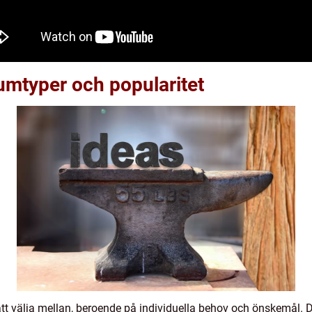
umtyper och popularitet
 att välja mellan, beroende på individuella behov och önskemål. 