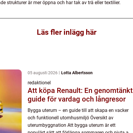
e strukturer är mer öppna och har tak av trä eller textilier.
Läs fler inlägg här
05 augusti 2026
Lotta Albertsson
redaktionel
Att köpa Renault: En genomtänkt
guide för vardag och långresor
Bygga uterum – en guide till att skapa en vacker
och funktionell utomhusmiljö Översikt av
uterumbyggnation Att bygga uterum är ett
populärt sätt att förlänga sommaren och njuta av