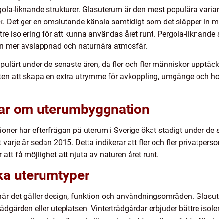
gola-liknande strukturer. Glasuterum är den mest populära varia
 Det ger en omslutande känsla samtidigt som det släpper in myc
re isolering för att kunna användas året runt. Pergola-liknande 
pa en mer avslappnad och naturnära atmosfär.
opulärt under de senaste åren, då fler och fler människor upptäc
ten att skapa en extra utrymme för avkoppling, umgänge och hobby
gar om uterumbyggnation
tioner har efterfrågan på uterum i Sverige ökat stadigt under de 
arje år sedan 2015. Detta indikerar att fler och fler privatpersone
att få möjlighet att njuta av naturen året runt.
ika uterumtyper
 när det gäller design, funktion och användningsområden. Glasutr
trädgården eller uteplatsen. Vinterträdgårdar erbjuder bättre iso