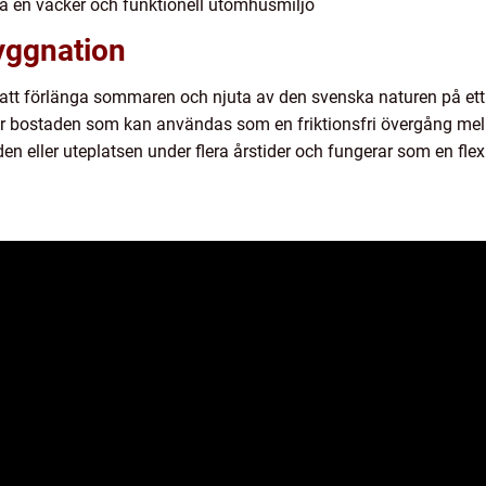
pa en vacker och funktionell utomhusmiljö
yggnation
t att förlänga sommaren och njuta av den svenska naturen på ett
er bostaden som kan användas som en friktionsfri övergång me
rden eller uteplatsen under flera årstider och fungerar som en fl