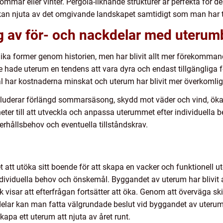
ommar eller vinter. Pergola-liknande strukturer är perfekta för 
an njuta av det omgivande landskapet samtidigt som man har 
 av för- och nackdelar med uterum
ika former genom historien, men har blivit allt mer förekommand
e hade uterum en tendens att vara dyra och endast tillgängliga
l har kostnaderna minskat och uterum har blivit mer överkomligt
kluderar förlängd sommarsäsong, skydd mot väder och vind, ök
eter till att utveckla och anpassa uterummet efter individuella
erhållsbehov och eventuella tillståndskrav.
att utöka sitt boende för att skapa en vacker och funktionell ut
ndividuella behov och önskemål. Byggandet av uterum har blivit 
ik visar att efterfrågan fortsätter att öka. Genom att överväga s
kdelar kan man fatta välgrundade beslut vid byggandet av uteru
apa ett uterum att njuta av året runt.