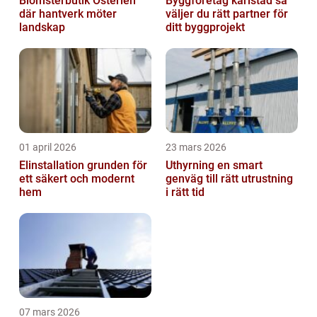
Blomsterbutik Österlen
Byggföretag karlstad så
där hantverk möter
väljer du rätt partner för
landskap
ditt byggprojekt
01 april 2026
23 mars 2026
Elinstallation grunden för
Uthyrning en smart
ett säkert och modernt
genväg till rätt utrustning
hem
i rätt tid
07 mars 2026