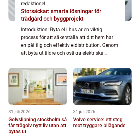
redaktionel
Storsäckar: smarta lösningar för
trädgård och byggprojekt
Introduktion: Byta el i hus är en viktig
process för att säkerställa att ditt hem har
en pålitlig och effektiv eldistribution. Genom
att byta ut äldre och osäkra elektriska
system kan du förbättra säkerheten, minska
energiförbrukningen och anpassa di...
31 juli 2026
31 juli 2026
Golvslipning stockholm så
Volvo service: ett steg
får trägolv nytt liv utan att
mot tryggare bilägande
bytas ut