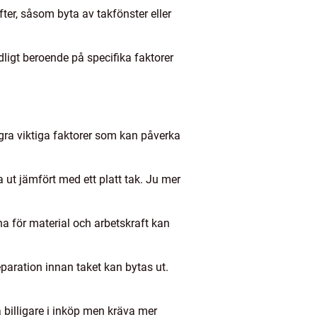
fter, såsom byta av takfönster eller
dligt beroende på specifika faktorer
ågra viktiga faktorer som kan påverka
 ut jämfört med ett platt tak. Ju mer
a för material och arbetskraft kan
paration innan taket kan bytas ut.
 billigare i inköp men kräva mer