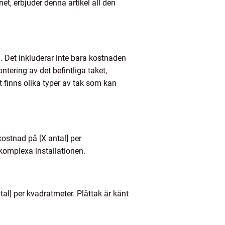
et, erbjuder denna artikel all den
d. Det inkluderar inte bara kostnaden
tering av det befintliga taket,
 finns olika typer av tak som kan
kostnad på [X antal] per
komplexa installationen.
al] per kvadratmeter. Plåttak är känt