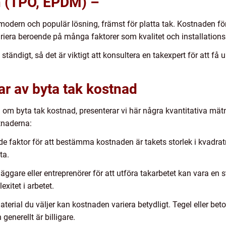
n (TPO, EPDM) –
dern och populär lösning, främst för platta tak. Kostnaden för 
riera beroende på många faktorer som kvalitet och installations
tändigt, så det är viktigt att konsultera en takexpert för att f
ar av byta tak kostnad
g om byta tak kostnad, presenterar vi här några kvantitativa mä
tnaderna:
de faktor för att bestämma kostnaden är takets storlek i kvadrat
ta.
läggare eller entreprenörer för att utföra takarbetet kan vara e
xitet i arbetet.
terial du väljer kan kostnaden variera betydligt. Tegel eller beto
enerellt är billigare.