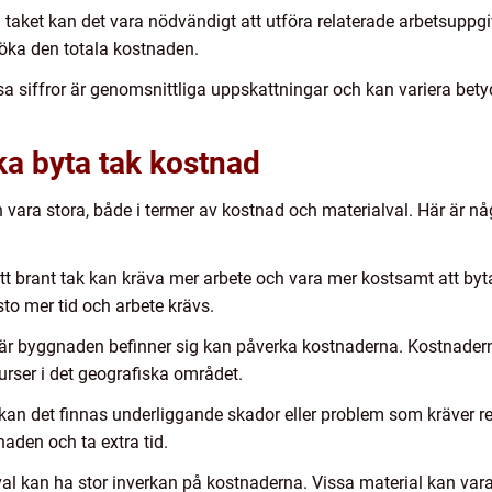
a taket kan det vara nödvändigt att utföra relaterade arbetsuppgi
n öka den totala kostnaden.
sa siffror är genomsnittliga uppskattningar och kan variera bety
ika byta tak kostnad
n vara stora, både i termer av kostnad och materialval. Här är n
tt brant tak kan kräva mer arbete och vara mer kostsamt att byta
sto mer tid och arbete krävs.
är byggnaden befinner sig kan påverka kostnaderna. Kostnadern
surser i det geografiska området.
kan det finnas underliggande skador eller problem som kräver re
aden och ta extra tid.
lval kan ha stor inverkan på kostnaderna. Vissa material kan vara