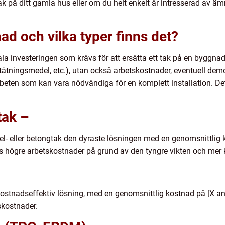
k på ditt gamla hus eller om du helt enkelt är intresserad av ämn
ad och vilka typer finns det?
tala investeringen som krävs för att ersätta ett tak på en byggna
 tätningsmedel, etc.), utan också arbetskostnader, eventuell demon
rbeten som kan vara nödvändiga för en komplett installation. Det
tak –
el- eller betongtak den dyraste lösningen med en genomsnittlig 
is högre arbetskostnader på grund av den tyngre vikten och mer 
ostnadseffektiv lösning, med en genomsnittlig kostnad på [X ant
skostnader.