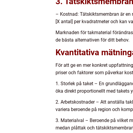
3. Tätskiktsmembra
– Kostnad: Tätskiktsmembran är en mo
[X antal] per kvadratmeter och kan va
Marknaden för takmaterial förändras s
de bästa alternativen för ditt behov.
Kvantitativa mätning
För att ge en mer konkret uppfattnin
priser och faktorer som påverkar kos
1. Storlek på taket – En grundläggan
öka direkt proportionellt med takets y
2. Arbetskostnader – Att anställa tak
variera beroende på region och komple
3. Materialval – Beroende på vilket ma
medan plåttak och tätskiktsmembran g