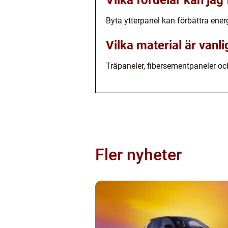
Vilka fördelar kan jag
Byta ytterpanel kan förbättra energ
Vilka material är vanli
Träpaneler, fibersementpaneler oc
Fler nyheter