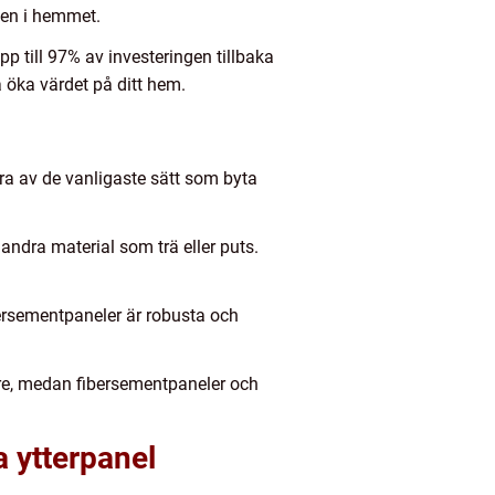
gen i hemmet.
pp till 97% av investeringen tillbaka
å öka värdet på ditt hem.
ågra av de vanligaste sätt som byta
andra material som trä eller puts.
bersementpaneler är robusta och
igare, medan fibersementpaneler och
a ytterpanel