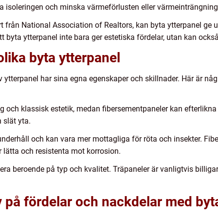
ra isoleringen och minska värmeförlusten eller värmeinträngnin
rt från National Association of Realtors, kan byta ytterpanel ge u
att byta ytterpanel inte bara ger estetiska fördelar, utan kan ocks
lika byta ytterpanel
p av ytterpanel har sina egna egenskaper och skillnader. Här är n
ig och klassisk estetik, medan fibersementpaneler kan efterlikna 
slät yta.
 underhåll och kan vara mer mottagliga för röta och insekter. Fi
lätta och resistenta mot korrosion.
riera beroende på typ och kvalitet. Träpaneler är vanligtvis bill
v på fördelar och nackdelar med byt