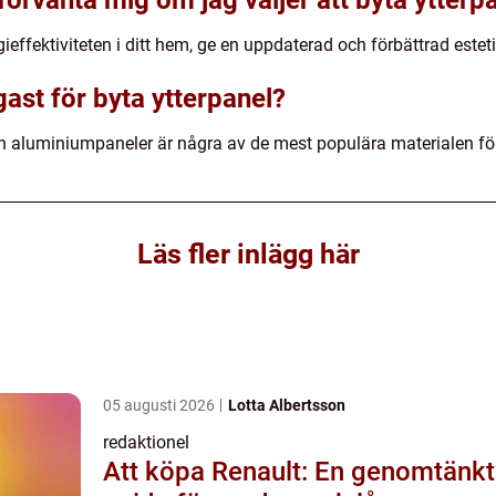
 förvänta mig om jag väljer att byta ytterp
ieffektiviteten i ditt hem, ge en uppdaterad och förbättrad estet
gast för byta ytterpanel?
h aluminiumpaneler är några av de mest populära materialen för 
Läs fler inlägg här
05 augusti 2026
Lotta Albertsson
redaktionel
Att köpa Renault: En genomtänkt