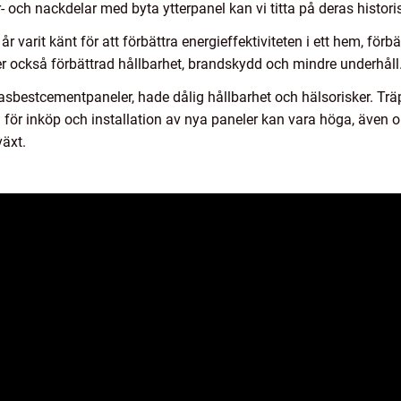
r- och nackdelar med byta ytterpanel kan vi titta på deras histori
a år varit känt för att förbättra energieffektiviteten i ett hem, fö
r också förbättrad hållbarhet, brandskydd och mindre underhåll
 asbestcementpaneler, hade dålig hållbarhet och hälsorisker. Trä
 för inköp och installation av nya paneler kan vara höga, även
växt.