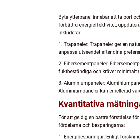
Byta ytterpanel innebär att ta bort o
förbättra energieffektivitet, uppdater
inkluderar:
1. Träpaneler: Träpaneler ger en naturl
anpassa utseendet efter dina prefere
2. Fibersementpaneler: Fibersementpa
fuktbeständiga och kräver minimalt un
3. Aluminiumpaneler: Aluminiumpaneler
Aluminiumpaneler kan emellertid vara
Kvantitativa mätning
För att ge dig en bättre förståelse fö
fördelarna och besparingarna:
1. Energibesparingar: Enligt forsknin