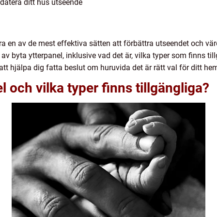
pdatera ditt hus utseende
ra en av de mest effektiva sätten att förbättra utseendet och värd
av byta ytterpanel, inklusive vad det är, vilka typer som finns ti
t hjälpa dig fatta beslut om huruvida det är rätt val för ditt he
l och vilka typer finns tillgängliga?