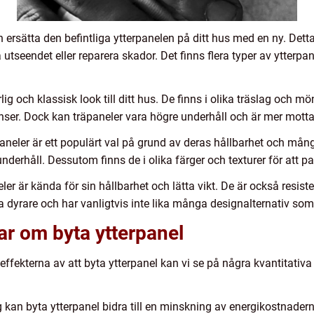
ch ersätta den befintliga ytterpanelen på ditt hus med en ny. Dett
a utseendet eller reparera skador. Det finns flera typer av ytterpa
ig och klassisk look till ditt hus. De finns i olika träslag och mön
nser. Dock kan träpaneler vara högre underhåll och är mer mottag
neler är ett populärt val på grund av deras hållbarhet och mång
derhåll. Dessutom finns de i olika färger och texturer för att pa
 är kända för sin hållbarhet och lätta vikt. De är också resiste
 dyrare och har vanligtvis inte lika många designalternativ som
ar om byta ytterpanel
r effekterna av att byta ytterpanel kan vi se på några kvantitati
g kan byta ytterpanel bidra till en minskning av energikostnader