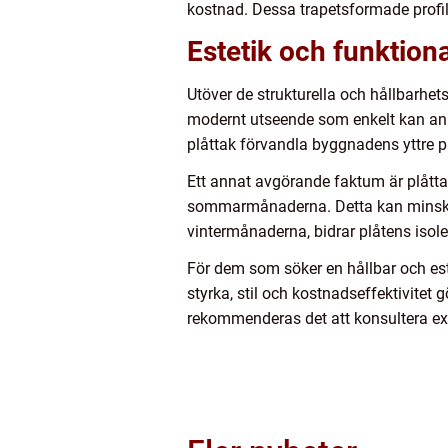
kostnad. Dessa trapetsformade profi
Estetik och funktiona
Utöver de strukturella och hållbarhets
modernt utseende som enkelt kan anp
plåttak förvandla byggnadens yttre på
Ett annat avgörande faktum är plåttake
sommarmånaderna. Detta kan minska be
vintermånaderna, bidrar plåtens isoler
För dem som söker en hållbar och este
styrka, stil och kostnadseffektivitet 
rekommenderas det att konsultera expe