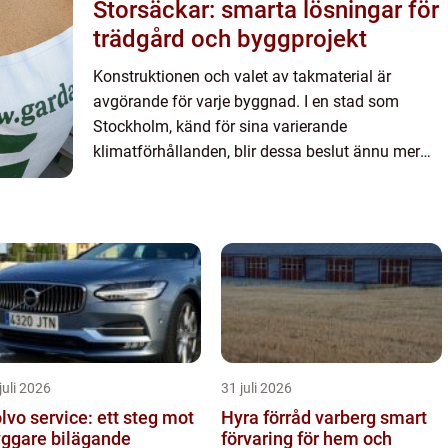
Storsäckar: smarta lösningar för
trädgård och byggprojekt
Konstruktionen och valet av takmaterial är
avgörande för varje byggnad. I en stad som
Stockholm, känd för sina varierande
klimatförhållanden, blir dessa beslut ännu mer
kritiska. Plåttak har blivit allt ...
juli 2026
31 juli 2026
lvo service: ett steg mot
Hyra förråd varberg smart
yggare bilägande
förvaring för hem och