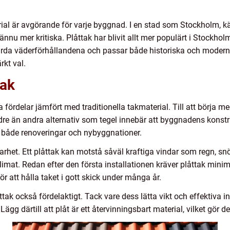
ial är avgörande för varje byggnad. I en stad som Stockholm, kä
 ännu mer kritiska. Plåttak har blivit allt mer populärt i Stockho
hårda väderförhållandena och passar både historiska och modern
rkt val.
tak
ördelar jämfört med traditionella takmaterial. Till att börja med 
e än andra alternativ som tegel innebär att byggnadens konstruk
 för både renoveringar och nybyggnationer.
het. Ett plåttak kan motstå såväl kraftiga vindar som regn, snö o
imat. Redan efter den första installationen kräver plåttak minima
 att hålla taket i gott skick under många år.
ttak också fördelaktigt. Tack vare dess lätta vikt och effektiva 
g därtill att plåt är ett återvinningsbart material, vilket gör det