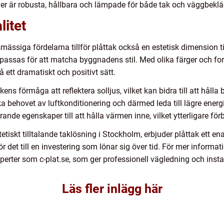
ler är robusta, hållbara och lämpade för både tak och väggbekl
litet
mässiga fördelarna tillför plåttak också en estetisk dimension til
assas för att matcha byggnadens stil. Med olika färger och for
 ett dramatiskt och positivt sätt.
ns förmåga att reflektera solljus, vilket kan bidra till att håll
hovet av luftkonditionering och därmed leda till lägre energik
ande egenskaper till att hålla värmen inne, vilket ytterligare förb
tiskt tilltalande taklösning i Stockholm, erbjuder plåttak ett 
gör det till en investering som lönar sig över tid. För mer informa
rter som c-plat.se, som ger professionell vägledning och install
Läs fler inlägg här