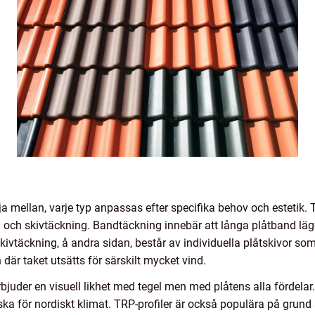
välja mellan, varje typ anpassas efter specifika behov och esteti
 och skivtäckning. Bandtäckning innebär att långa plåtband lägg
Skivtäckning, å andra sidan, består av individuella plåtskivor som
där taket utsätts för särskilt mycket vind.
rbjuder en visuell likhet med tegel men med plåtens alla fördela
iska för nordiskt klimat. TRP-profiler är också populära på gru