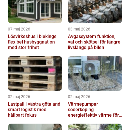
07 maj 2026
03 maj 2026
Lösvirkeshus i blekinge
Avgassystem funktion,
flexibel husbyggnation
val och skötsel för längre
med stor frihet
livslängd på bilen
02 maj 2026
02 maj 2026
Lastpall i västra götaland
Värmepumpar
smart logistik med
söderköping
hållbart fokus
energieffektiv värme för
hus och fritid