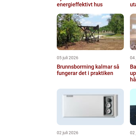
energieffektivt hus
ut
05 juli 2026
04 
Brunnsborrning kalmar så
Ba
fungerar det i praktiken
uppsala
hå
b
02 juli 2026
02 