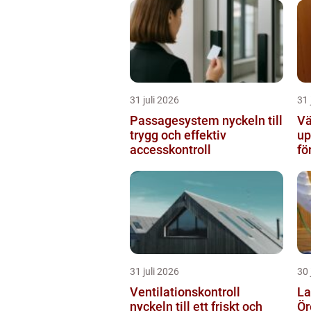
31 juli 2026
31 
Passagesystem nyckeln till
Vä
trygg och effektiv
up
accesskontroll
fö
31 juli 2026
30 
Ventilationskontroll
La
nyckeln till ett friskt och
Örebro s