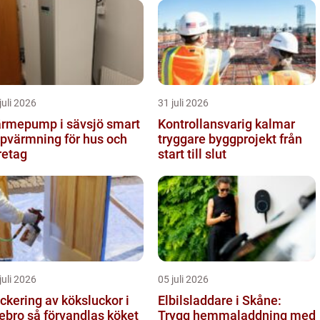
juli 2026
31 juli 2026
rmepump i sävsjö smart
Kontrollansvarig kalmar
pvärmning för hus och
tryggare byggprojekt från
retag
start till slut
juli 2026
05 juli 2026
ckering av köksluckor i
Elbilsladdare i Skåne:
å förvandlas köket
Trygg hemmaladdning med