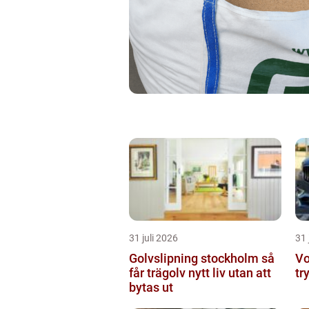
31 juli 2026
31 
Golvslipning stockholm så
Vo
får trägolv nytt liv utan att
tr
bytas ut