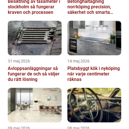
Besiktning av taxameter i
Betonghåltagning
stockholm så fungerar
norrköping precision,
kraven och processen
säkerhet och smarta
lösningar
31 maj 2026
14 maj 2026
Avloppsanläggningar så
Platsbyggt kök i nyköping
fungerar de och så väljer
när varje centimeter
du rätt lösning
räknas
09 maj 2026
08 maj 2026