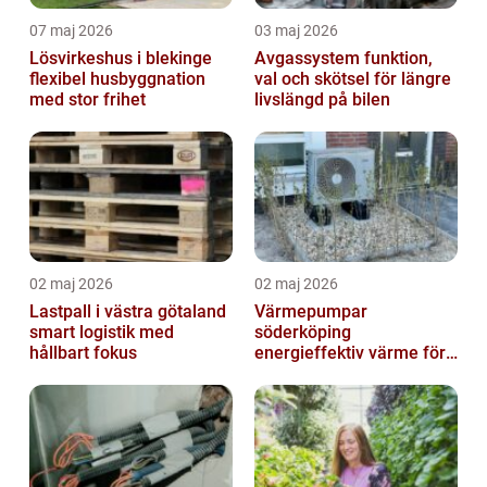
07 maj 2026
03 maj 2026
Lösvirkeshus i blekinge
Avgassystem funktion,
flexibel husbyggnation
val och skötsel för längre
med stor frihet
livslängd på bilen
02 maj 2026
02 maj 2026
Lastpall i västra götaland
Värmepumpar
smart logistik med
söderköping
hållbart fokus
energieffektiv värme för
hus och fritid