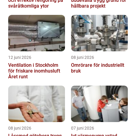
och effektiv rengöring på
uddevalla trygg grund för
svåråtkomliga ytor
hållbara projekt
12 juni 2026
08 juni 2026
Ventilation i Stockholm
Omrörare för industriellt
för friskare inomhusluft
bruk
Året runt
08 juni 2026
07 juni 2026
Låssmed göteborg trygg
Ivt värmepump ystad