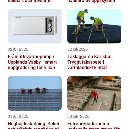
hållbart och trivsamt
hållbara avloppssystem
badrum
02 juli 2026
02 juli 2026
Frånluftsvärmepump i
Takläggare i Karlstad:
Upplands Väsby - smart
Tryggt takarbete i
uppgradering för villan
värmländskt klimat
01 juli 2026
30 juni 2026
Höghöjdsstädning: Säker
Entreprenadarbeten