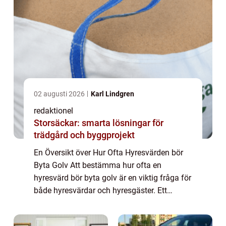
02 augusti 2026
Karl Lindgren
redaktionel
Storsäckar: smarta lösningar för
trädgård och byggprojekt
En Översikt över Hur Ofta Hyresvärden bör
Byta Golv Att bestämma hur ofta en
hyresvärd bör byta golv är en viktig fråga för
både hyresvärdar och hyresgäster. Ett
välgjort golv ger inte bara ett estetiskt
tilltalande utseende till bostaden, utan det