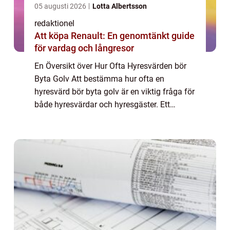
05 augusti 2026
Lotta Albertsson
redaktionel
Att köpa Renault: En genomtänkt guide
för vardag och långresor
En Översikt över Hur Ofta Hyresvärden bör
Byta Golv Att bestämma hur ofta en
hyresvärd bör byta golv är en viktig fråga för
både hyresvärdar och hyresgäster. Ett
välgjort golv ger inte bara ett estetiskt
tilltalande utseende till bostaden, utan det
h...