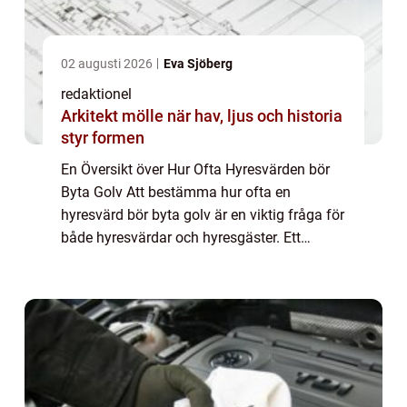
02 augusti 2026
Eva Sjöberg
redaktionel
Arkitekt mölle när hav, ljus och historia
styr formen
En Översikt över Hur Ofta Hyresvärden bör
Byta Golv Att bestämma hur ofta en
hyresvärd bör byta golv är en viktig fråga för
både hyresvärdar och hyresgäster. Ett
välgjort golv ger inte bara ett estetiskt
tilltalande utseende till bostaden, utan det
h...