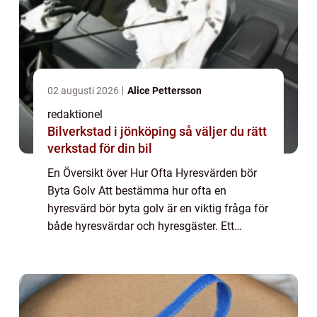
02 augusti 2026
Alice Pettersson
redaktionel
Bilverkstad i jönköping så väljer du rätt
verkstad för din bil
En Översikt över Hur Ofta Hyresvärden bör
Byta Golv Att bestämma hur ofta en
hyresvärd bör byta golv är en viktig fråga för
både hyresvärdar och hyresgäster. Ett
välgjort golv ger inte bara ett estetiskt
tilltalande utseende till bostaden, utan det
h...