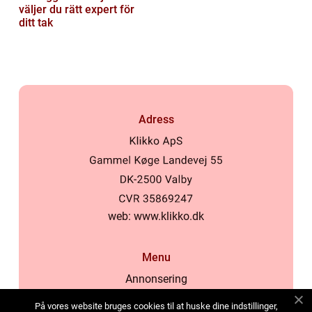
väljer du rätt expert för
ditt tak
Adress
web:
www.klikko.dk
Menu
Annonsering
Om oss
På vores website bruges cookies til at huske dine indstillinger,