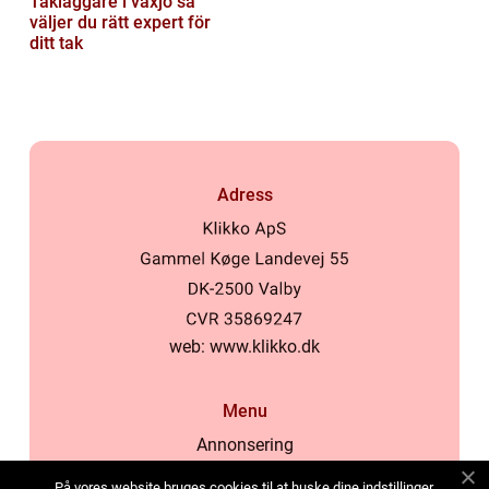
Takläggare i växjö så
väljer du rätt expert för
ditt tak
Adress
web:
www.klikko.dk
Menu
Annonsering
Om oss
På vores website bruges cookies til at huske dine indstillinger,