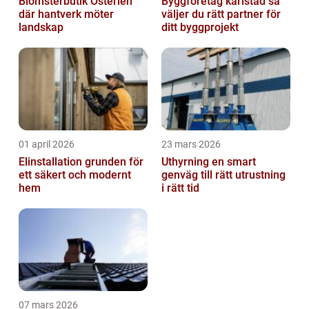
Blomsterbutik Österlen
Byggföretag karlstad så
där hantverk möter
väljer du rätt partner för
landskap
ditt byggprojekt
01 april 2026
23 mars 2026
Elinstallation grunden för
Uthyrning en smart
ett säkert och modernt
genväg till rätt utrustning
hem
i rätt tid
07 mars 2026