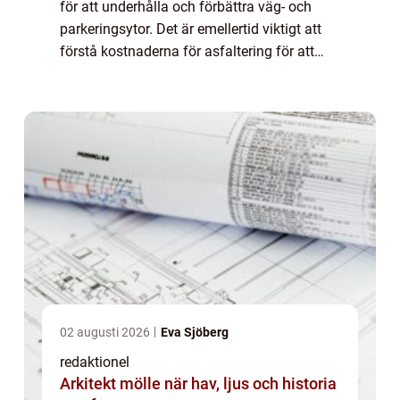
för att underhålla och förbättra väg- och
parkeringsytor. Det är emellertid viktigt att
förstå kostnaderna för asfaltering för att
kunna planera och budgetera på rätt sätt. I
denna artikel kommer vi att g...
02 augusti 2026
Eva Sjöberg
redaktionel
Arkitekt mölle när hav, ljus och historia