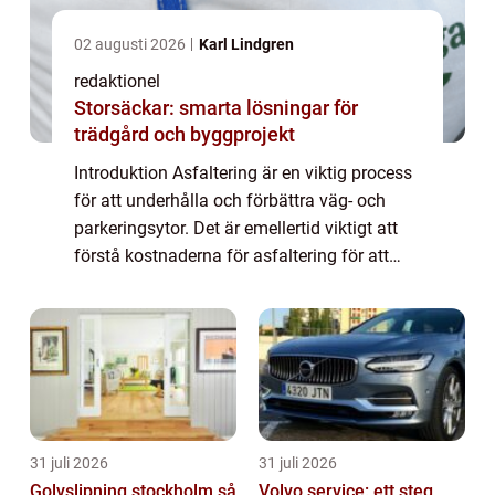
02 augusti 2026
Karl Lindgren
redaktionel
Storsäckar: smarta lösningar för
trädgård och byggprojekt
Introduktion Asfaltering är en viktig process
för att underhålla och förbättra väg- och
parkeringsytor. Det är emellertid viktigt att
förstå kostnaderna för asfaltering för att
kunna planera och budgetera på rätt sätt. I
denna artikel kommer vi att g...
31 juli 2026
31 juli 2026
Golvslipning stockholm så
Volvo service: ett steg