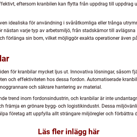
ffektivt, eftersom kranbilen kan flytta från uppdrag till uppdrag
även idealiska för användning i svåråtkomliga eller trånga utry
för nästan varje typ av arbetsmiljö, från stadskärnor till avläg
och förlänga sin bom, vilket möjliggör exakta operationer även
lar
en för kranbilar mycket ljus ut. Innovativa lösningar, såsom fjä
heten och effektiviteten hos dessa fordon. Automatiserade kranbi
noggrannare och säkrare hantering av material.
e trend inom fordonsindustrin, och kranbilar är inte undantagn
h främja en grönare bygg- och logistikindustri. Dessa miljövänli
älpa företag att uppfylla allt strängare miljöregler och förbättr
Läs fler inlägg här