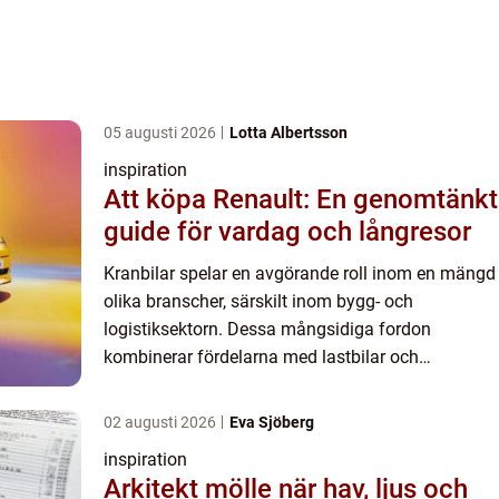
05 augusti 2026
Lotta Albertsson
inspiration
Att köpa Renault: En genomtänkt
guide för vardag och långresor
Kranbilar spelar en avgörande roll inom en mängd
olika branscher, särskilt inom bygg- och
logistiksektorn. Dessa mångsidiga fordon
kombinerar fördelarna med lastbilar och
lyftkranar, vilket gör dem oumbärliga f&oum...
02 augusti 2026
Eva Sjöberg
inspiration
Arkitekt mölle när hav, ljus och