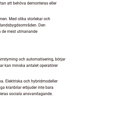
 utan att behöva demonteras eller
mmen. Med olika storlekar och
sna landsbygdsområden. Den
 på de mest utmanande
rrstyrning och automatisering, börjar
lar kan minska antalet operatörer
a. Elektriska och hybridmodeller
ga kranbilar erbjuder inte bara
a deras sociala ansvarstagande.