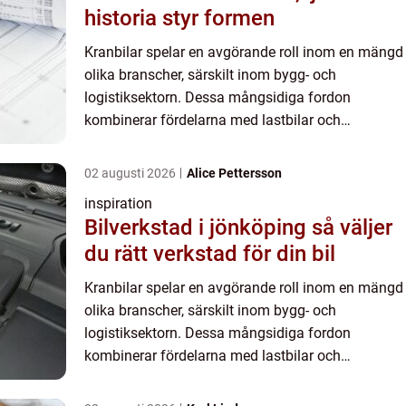
historia styr formen
Kranbilar spelar en avgörande roll inom en mängd
olika branscher, särskilt inom bygg- och
logistiksektorn. Dessa mångsidiga fordon
kombinerar fördelarna med lastbilar och
lyftkranar, vilket gör dem oumbärliga f&oum...
02 augusti 2026
Alice Pettersson
inspiration
Bilverkstad i jönköping så väljer
du rätt verkstad för din bil
Kranbilar spelar en avgörande roll inom en mängd
olika branscher, särskilt inom bygg- och
logistiksektorn. Dessa mångsidiga fordon
kombinerar fördelarna med lastbilar och
lyftkranar, vilket gör dem oumbärliga f&oum...