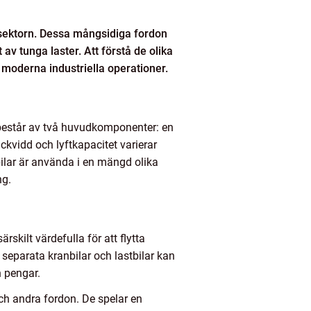
ksektorn. Dessa mångsidiga fordon
av tunga laster. Att förstå de olika
moderna industriella operationer.
n består av två huvudkomponenter: en
ckvidd och lyftkapacitet varierar
bilar är använda i en mängd olika
ng.
skilt värdefulla för att flytta
separata kranbilar och lastbilar kan
h pengar.
och andra fordon. De spelar en