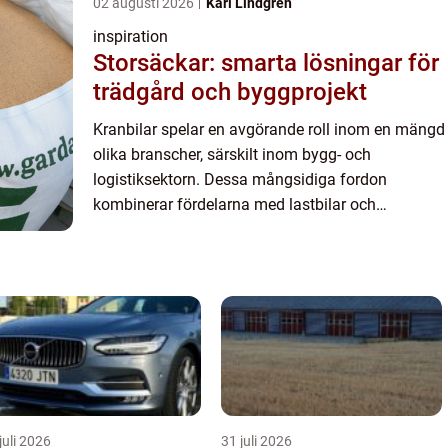
02 augusti 2026
Karl Lindgren
inspiration
Storsäckar: smarta lösningar för
trädgård och byggprojekt
Kranbilar spelar en avgörande roll inom en mängd
olika branscher, särskilt inom bygg- och
logistiksektorn. Dessa mångsidiga fordon
kombinerar fördelarna med lastbilar och
lyftkranar, vilket gör dem oumbärliga f&oum...
juli 2026
31 juli 2026