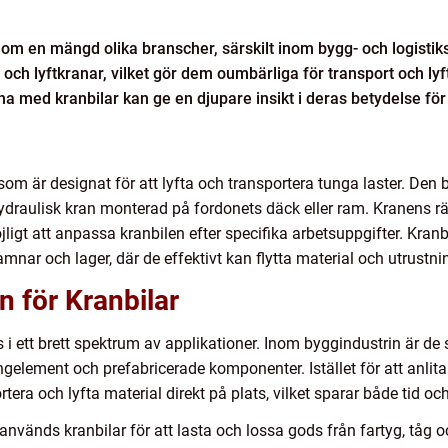
inom en mängd olika branscher, särskilt inom bygg- och logisti
ch lyftkranar, vilket gör dem oumbärliga för transport och lyft 
med kranbilar kan ge en djupare insikt i deras betydelse för 
 som är designat för att lyfta och transportera tunga laster. De
hydraulisk kran monterad på fordonets däck eller ram. Kranens rä
jligt att anpassa kranbilen efter specifika arbetsuppgifter. Kran
hamnar och lager, där de effektivt kan flytta material och utrustni
 för Kranbilar
ett brett spektrum av applikationer. Inom byggindustrin är de sär
element och prefabricerade komponenter. Istället för att anlita 
tera och lyfta material direkt på plats, vilket sparar både tid oc
används kranbilar för att lasta och lossa gods från fartyg, tåg 