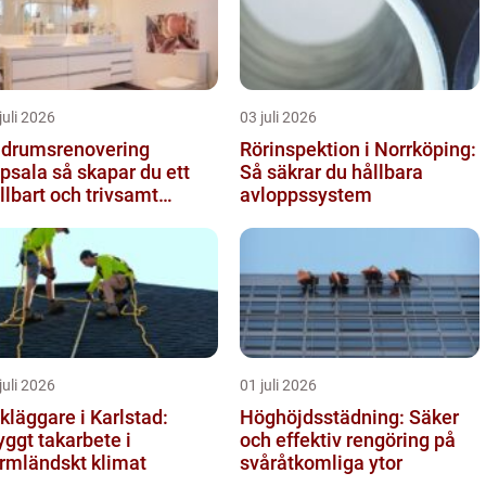
juli 2026
03 juli 2026
drumsrenovering
Rörinspektion i Norrköping:
 så skapar du ett
Så säkrar du hållbara
llbart och trivsamt
avloppssystem
adrum
juli 2026
01 juli 2026
kläggare i Karlstad:
Höghöjdsstädning: Säker
yggt takarbete i
och effektiv rengöring på
rmländskt klimat
svåråtkomliga ytor