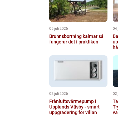
05 juli 2026
04 
Brunnsborrning kalmar så
Ba
fungerar det i praktiken
uppsala
hå
b
02 juli 2026
02 
Frånluftsvärmepump i
Ta
Upplands Väsby - smart
Tr
uppgradering för villan
vä