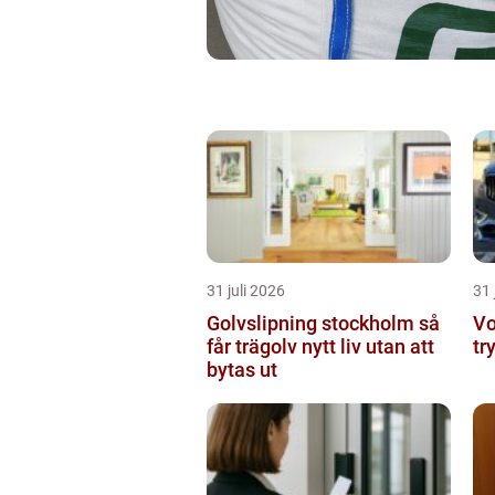
31 juli 2026
31 
Golvslipning stockholm så
Vo
får trägolv nytt liv utan att
tr
bytas ut