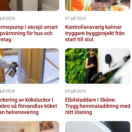
juli 2026
31 juli 2026
rmepump i sävsjö smart
Kontrollansvarig kalmar
pvärmning för hus och
tryggare byggprojekt från
retag
start till slut
juli 2026
05 juli 2026
ckering av köksluckor i
Elbilsladdare i Skåne:
å förvandlas köket
Trygg hemmaladdning med
an helrenovering
rätt lösning