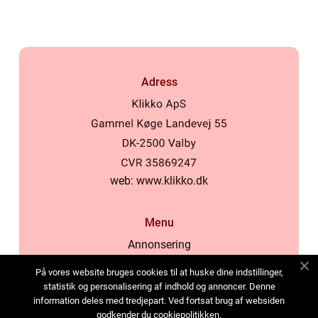
Adress
web:
www.klikko.dk
Menu
Annonsering
Om oss
På vores website bruges cookies til at huske dine indstillinger,
Cookies
statistik og personalisering af indhold og annoncer. Denne
information deles med tredjepart. Ved fortsat brug af websiden
Kontakta oss
godkender du cookiepolitikken.