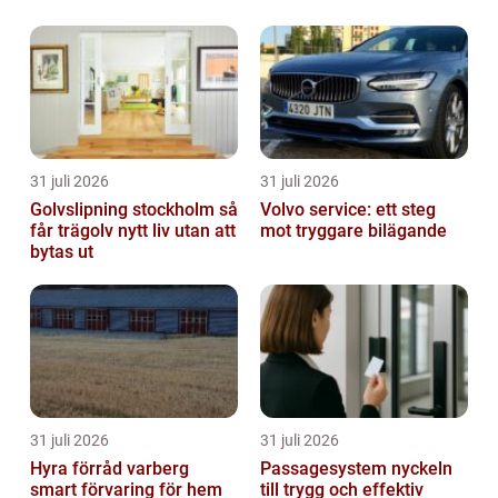
storstadsaktiviteter har mobila toaletter...
31 juli 2026
31 juli 2026
Golvslipning stockholm så
Volvo service: ett steg
får trägolv nytt liv utan att
mot tryggare bilägande
bytas ut
31 juli 2026
31 juli 2026
Hyra förråd varberg
Passagesystem nyckeln
smart förvaring för hem
till trygg och effektiv