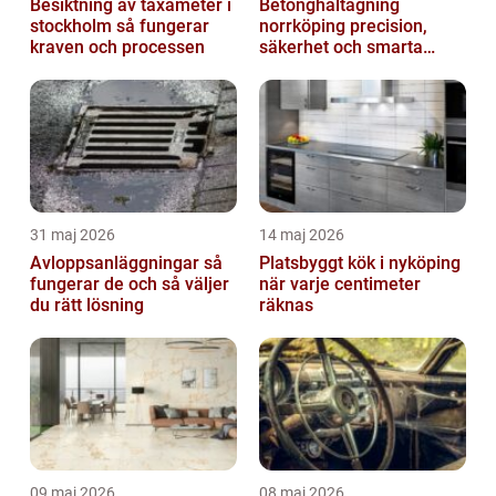
Besiktning av taxameter i
Betonghåltagning
stockholm så fungerar
norrköping precision,
kraven och processen
säkerhet och smarta
lösningar
31 maj 2026
14 maj 2026
Avloppsanläggningar så
Platsbyggt kök i nyköping
fungerar de och så väljer
när varje centimeter
du rätt lösning
räknas
09 maj 2026
08 maj 2026