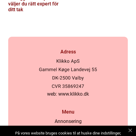
väljer du rätt expert för
ditt tak
Adress
web:
www.klikko.dk
Menu
Annonsering
Om oss
På vores website bruges cookies til at huske dine indstillinger,