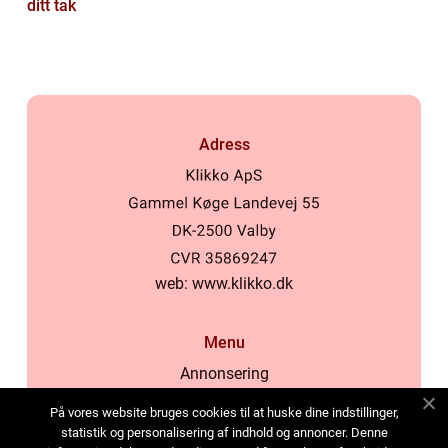
ditt tak
Adress
web:
www.klikko.dk
Menu
Annonsering
Om oss
På vores website bruges cookies til at huske dine indstillinger,
Cookies
statistik og personalisering af indhold og annoncer. Denne