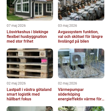
07 maj 2026
03 maj 2026
Lösvirkeshus i blekinge
Avgassystem funktion,
flexibel husbyggnation
val och skötsel för längre
med stor frihet
livslängd på bilen
02 maj 2026
02 maj 2026
Lastpall i västra götaland
Värmepumpar
smart logistik med
söderköping
hållbart fokus
energieffektiv värme för
hus och fritid