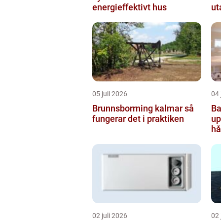
energieffektivt hus
ut
05 juli 2026
04 
Brunnsborrning kalmar så
Ba
fungerar det i praktiken
uppsala
hå
b
02 juli 2026
02 