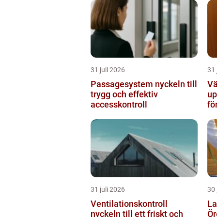
31 juli 2026
31 
Passagesystem nyckeln till
Vä
trygg och effektiv
up
accesskontroll
fö
31 juli 2026
30 
Ventilationskontroll
La
nyckeln till ett friskt och
Örebro s