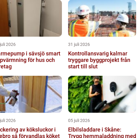
juli 2026
31 juli 2026
rmepump i sävsjö smart
Kontrollansvarig kalmar
pvärmning för hus och
tryggare byggprojekt från
retag
start till slut
juli 2026
05 juli 2026
ckering av köksluckor i
Elbilsladdare i Skåne:
å förvandlas köket
Trygg hemmaladdning med