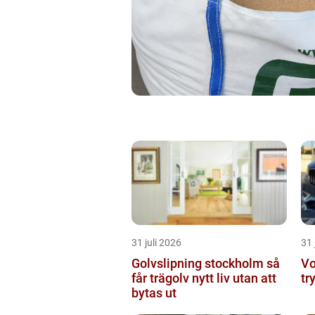
31 juli 2026
31 
Golvslipning stockholm så
Vo
får trägolv nytt liv utan att
tr
bytas ut