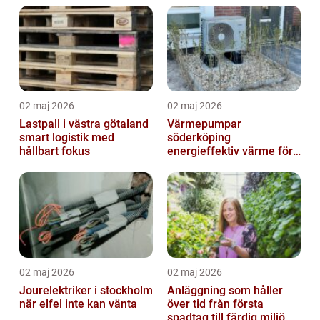
02 maj 2026
02 maj 2026
Lastpall i västra götaland
Värmepumpar
smart logistik med
söderköping
hållbart fokus
energieffektiv värme för
hus och fritid
02 maj 2026
02 maj 2026
Jourelektriker i stockholm
Anläggning som håller
när elfel inte kan vänta
över tid från första
spadtag till färdig miljö