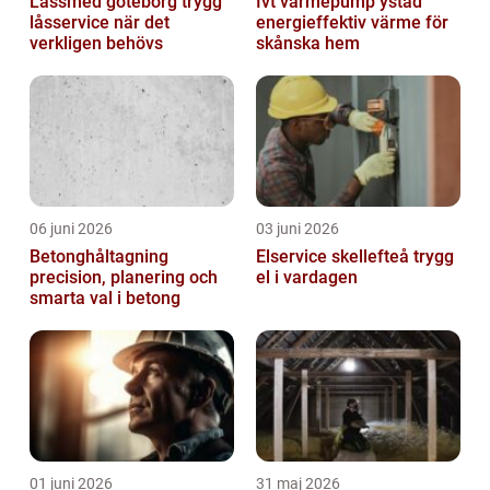
Låssmed göteborg trygg
Ivt värmepump ystad
låsservice när det
energieffektiv värme för
verkligen behövs
skånska hem
06 juni 2026
03 juni 2026
Betonghåltagning
Elservice skellefteå trygg
precision, planering och
el i vardagen
smarta val i betong
01 juni 2026
31 maj 2026