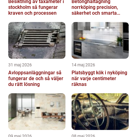
Besiktning av taxameter i
Betonghåltagning
stockholm så fungerar
norrköping precision,
kraven och processen
säkerhet och smarta
lösningar
31 maj 2026
14 maj 2026
Avloppsanläggningar så
Platsbyggt kök i nyköping
fungerar de och så väljer
när varje centimeter
du rätt lösning
räknas
09 maj 2026
08 maj 2026