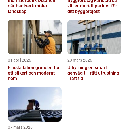
Blomsterbutik Österlen
Byggföretag karlstad så
där hantverk möter
väljer du rätt partner för
landskap
ditt byggprojekt
01 april 2026
23 mars 2026
Elinstallation grunden för
Uthyrning en smart
ett säkert och modernt
genväg till rätt utrustning
hem
i rätt tid
07 mars 2026