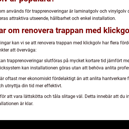
som används för trapprenoveringar är laminatgolv och vinylgolv 
deras attraktiva utseende, hållbarhet och enkel installation.
gar om renovera trappan med klickgo
ingar kan vi se att renovera trappan med klickgolv har flera förde
kter att överväga:
 kan trapprenoveringar slutföras på mycket kortare tid jämfört 
cksystem kan installationen göras utan att behöva anlita profes
 är oftast mer ekonomiskt fördelaktigt än att anlita hantverkare 
 utnyttja din tid mer effektivt.
för att vara lättskötta och tåla slitage väl. Detta innebär att du
llationen är klar.