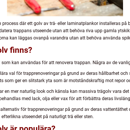
process där ett golv av trä- eller laminatplankor installeras på
pdatera trappans utseende utan att behöva riva upp gamla ytskik
korna kan läggas ovanpå varandra utan att behöva använda spik e
olv finns?
olv som kan användas för att renovera trappan. Några av de vanli
ra val för trapprenoveringar på grund av deras hållbarhet och sl
s som ger en slitstark yta som är motståndskraftig mot repor oc
ar en mer naturlig look och känsla kan massiva trägolv vara det 
handlas med lack, olja eller vax för att förbättra deras livsläng
rt alternativ för trapprenoveringar på grund av deras vattentäthe
 efterlikna utseendet på naturligt trä eller sten.
olv är populära?