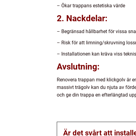
– Ökar trappans estetiska värde
2. Nackdelar:
– Begränsad hållbarhet för vissa sn
– Risk för att limning/skruvning loss
– Installationen kan kräva viss tekni
Avslutning:
Renovera trappan med klickgolv är en 
massivt trägolv kan du njuta av förde
och ge din trappa en efterlängtad u
Är det svårt att instal