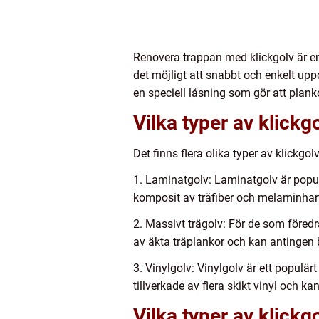
Renovera trappan med klickgolv är en 
det möjligt att snabbt och enkelt up
en speciell låsning som gör att plan
Vilka typer av klickg
Det finns flera olika typer av klickg
1. Laminatgolv: Laminatgolv är populä
komposit av träfiber och melaminhart
2. Massivt trägolv: För de som föredr
av äkta träplankor och kan antingen be
3. Vinylgolv: Vinylgolv är ett populä
tillverkade av flera skikt vinyl och kan
Vilka typer av klickg