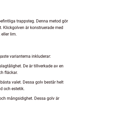
 befintliga trappsteg. Denna metod gör
t. Klickgolven är konstruerade med
ller lim.
gaste varianterna inkluderar:
agtålighet. De är tillverkade av en
h fläckar.
bästa valet. Dessa golv består helt
d och estetik.
t och mångsidighet. Dessa golv är