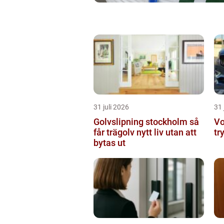
31 juli 2026
31 
Golvslipning stockholm så
Vo
får trägolv nytt liv utan att
tr
bytas ut