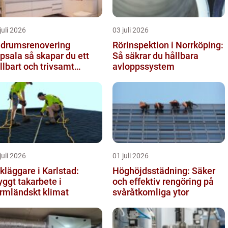
juli 2026
03 juli 2026
drumsrenovering
Rörinspektion i Norrköping:
 så skapar du ett
Så säkrar du hållbara
llbart och trivsamt
avloppssystem
adrum
juli 2026
01 juli 2026
kläggare i Karlstad:
Höghöjdsstädning: Säker
yggt takarbete i
och effektiv rengöring på
rmländskt klimat
svåråtkomliga ytor