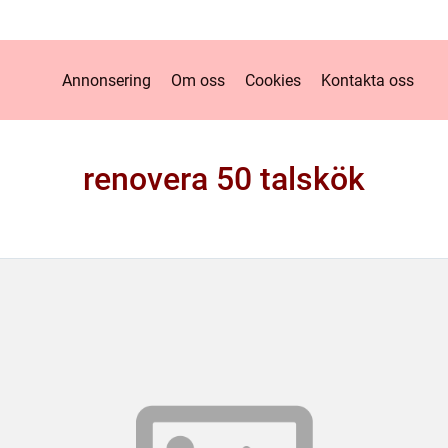
Annonsering
Om oss
Cookies
Kontakta oss
renovera 50 talskök