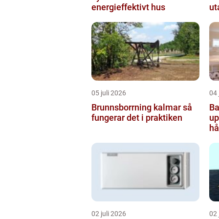
energieffektivt hus
ut
05 juli 2026
04 
Brunnsborrning kalmar så
Ba
fungerar det i praktiken
uppsala
hå
b
02 juli 2026
02 