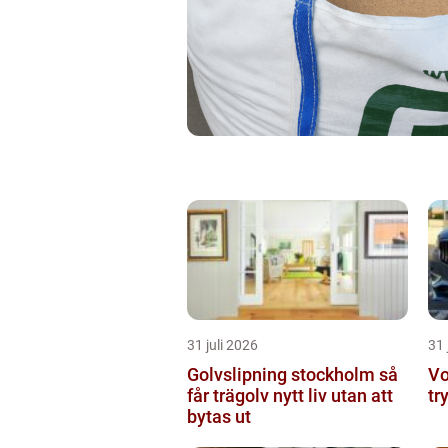
31 juli 2026
31 
Golvslipning stockholm så
Vo
får trägolv nytt liv utan att
tr
bytas ut