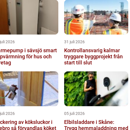
juli 2026
31 juli 2026
rmepump i sävsjö smart
Kontrollansvarig kalmar
pvärmning för hus och
tryggare byggprojekt från
retag
start till slut
juli 2026
05 juli 2026
ckering av köksluckor i
Elbilsladdare i Skåne:
å förvandlas köket
Trygg hemmaladdning med