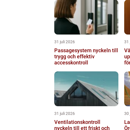
31 juli 2026
31 
Passagesystem nyckeln till
Vä
trygg och effektiv
up
accesskontroll
fö
31 juli 2026
30 
Ventilationskontroll
La
nyckeln till ett friskt och
Örebro s