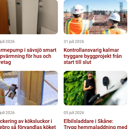
juli 2026
31 juli 2026
rmepump i sävsjö smart
Kontrollansvarig kalmar
pvärmning för hus och
tryggare byggprojekt från
retag
start till slut
juli 2026
05 juli 2026
ckering av köksluckor i
Elbilsladdare i Skåne:
å förvandlas köket
Trygg hemmaladdning med