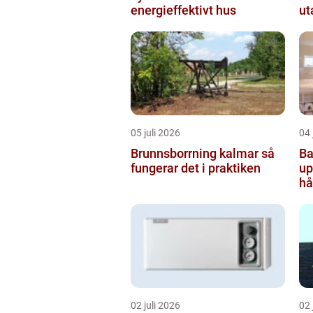
energieffektivt hus
ut
05 juli 2026
04 
Brunnsborrning kalmar så
Ba
fungerar det i praktiken
uppsala
hå
b
02 juli 2026
02 