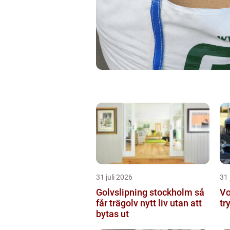
31 juli 2026
31 
Golvslipning stockholm så
Vo
får trägolv nytt liv utan att
tr
bytas ut