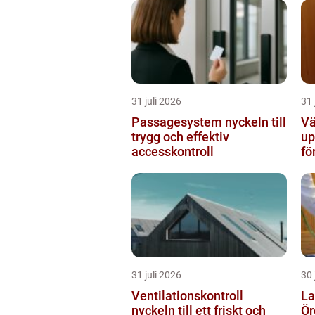
31 juli 2026
31 
Passagesystem nyckeln till
Vä
trygg och effektiv
up
accesskontroll
fö
31 juli 2026
30 
Ventilationskontroll
La
nyckeln till ett friskt och
Örebro s