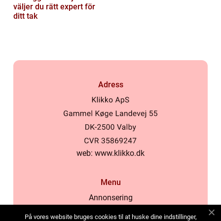
väljer du rätt expert för
ditt tak
Adress
web:
www.klikko.dk
Menu
Annonsering
Om oss
På vores website bruges cookies til at huske dine indstillinger,