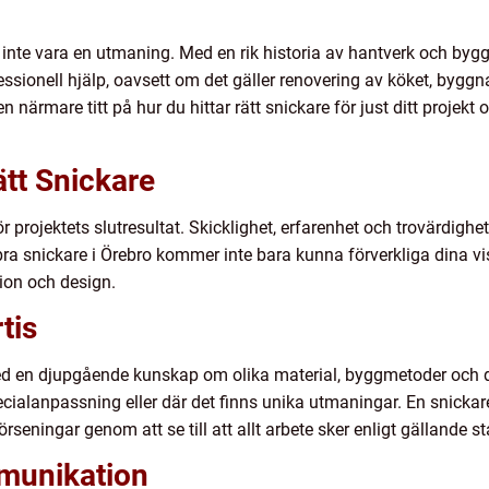
r inte vara en utmaning. Med en rik historia av hantverk och by
ssionell hjälp, oavsett om det gäller renovering av köket, byggna
i en närmare titt på hur du hittar rätt snickare för just ditt proj
ätt Snickare
för projektets slutresultat. Skicklighet, erfarenhet och trovärdi
 bra snickare i Örebro kommer inte bara kunna förverkliga dina v
tion och design.
tis
en djupgående kunskap om olika material, byggmetoder och des
specialanpassning eller där det finns unika utmaningar. En snicka
seningar genom att se till att allt arbete sker enligt gällande s
munikation