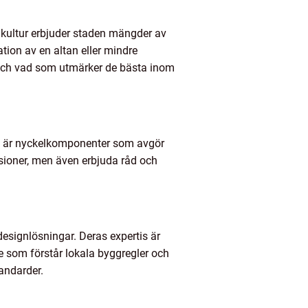
ggkultur erbjuder staden mängder av
tion av en altan eller mindre
ekt och vad som utmärker de bästa inom
ghet är nyckelkomponenter som avgör
isioner, men även erbjuda råd och
ignlösningar. Deras expertis är
re som förstår lokala byggregler och
tandarder.