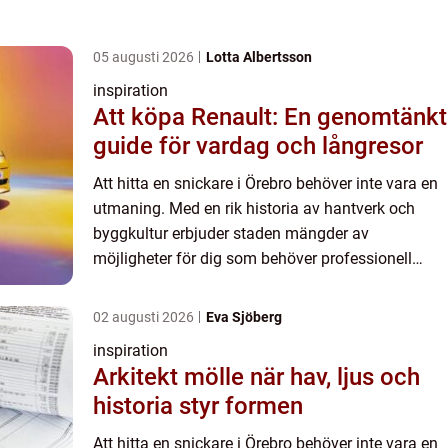
05 augusti 2026
Lotta Albertsson
inspiration
Att köpa Renault: En genomtänkt
guide för vardag och långresor
Att hitta en snickare i Örebro behöver inte vara en
utmaning. Med en rik historia av hantverk och
byggkultur erbjuder staden mängder av
möjligheter för dig som behöver professionell
hjälp, oavsett om det gäller...
02 augusti 2026
Eva Sjöberg
inspiration
Arkitekt mölle när hav, ljus och
historia styr formen
Att hitta en snickare i Örebro behöver inte vara en