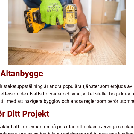
 Altanbygge
staketuppställning är andra populära tjänster som erbjuds av 
t eftersom de utsätts för väder och vind, vilket ställer höga kra
 till med att navigera bygglov och andra regler som berör utomh
r Ditt Projekt
 viktigt att inte enbart gå på pris utan att också överväga snicka