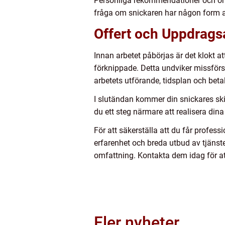
Personliga rekommendationer och omdö
fråga om snickaren har någon form av
Offert och Uppdrags
Innan arbetet påbörjas är det klokt a
förknippade. Detta undviker missförst
arbetets utförande, tidsplan och betal
I slutändan kommer din snickares ski
du ett steg närmare att realisera din
För att säkerställa att du får profess
erfarenhet och breda utbud av tjänst
omfattning. Kontakta dem idag för att
Fler nyheter