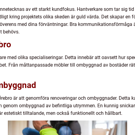
ännetecknas av ett starkt kundfokus. Hantverkare som tar sig tid
 kring projektets olika skeden är guld värda. Det skapar en för
er överens med dina förväntningar. Bra kommunikationsförmåga ä
t behövs.
bro
are med olika specialiseringar. Detta innebär att oavsett hur specif
bbet. Från måttanpassade möbler till ombyggnad av bostäder rät
Ombyggnad
i Örebro är att genomföra renoveringar och ombyggnader. Detta ka
um genom ombyggnad av befintliga utrymmen. En kunnig snickar
 är estetiskt tilltalande, men också funktionellt och hållbart.