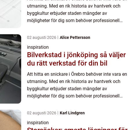
utmaning. Med en rik historia av hantverk och
byggkultur erbjuder staden mängder av
möjligheter för dig som behöver professionell
hjälp, oavsett om det gäller...
02 augusti 2026
Alice Pettersson
inspiration
Bilverkstad i jönköping så väljer
du rätt verkstad för din bil
Att hitta en snickare i Örebro behöver inte vara en
utmaning. Med en rik historia av hantverk och
byggkultur erbjuder staden mängder av
möjligheter för dig som behöver professionell
hjälp, oavsett om det gäller...
02 augusti 2026
Karl Lindgren
inspiration