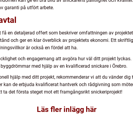
men kan ge en bra bild av snickarens pålitlighet och kvalitet.
 garanti på utfört arbete.
avtal
tt få en detaljerad offert som beskriver omfattningen av projekt
ånd och ger en klar överblick av projektets ekonomi. Ett skriftl
ningsvillkor är också en fördel att ha.
cklighet och engagemang att avgöra hur väl ditt projekt lyckas
a byggdrömmar med hjälp av en kvalificerad snickare i Örebro.
ionell hjälp med ditt projekt, rekommenderar vi att du vänder dig 
er kan de erbjuda kvalificerat hantverk och rådgivning som möter
 ta det första steget mot ett framgångsrikt snickeriprojekt!
Läs fler inlägg här