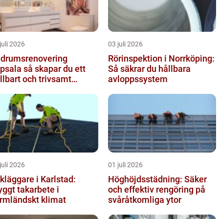
juli 2026
03 juli 2026
drumsrenovering
Rörinspektion i Norrköping:
 så skapar du ett
Så säkrar du hållbara
llbart och trivsamt
avloppssystem
adrum
juli 2026
01 juli 2026
kläggare i Karlstad:
Höghöjdsstädning: Säker
yggt takarbete i
och effektiv rengöring på
rmländskt klimat
svåråtkomliga ytor