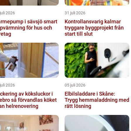
juli 2026
31 juli 2026
rmepump i sävsjö smart
Kontrollansvarig kalmar
pvärmning för hus och
tryggare byggprojekt från
retag
start till slut
juli 2026
05 juli 2026
ckering av köksluckor i
Elbilsladdare i Skåne:
å förvandlas köket
Trygg hemmaladdning med
an helrenovering
rätt lösning