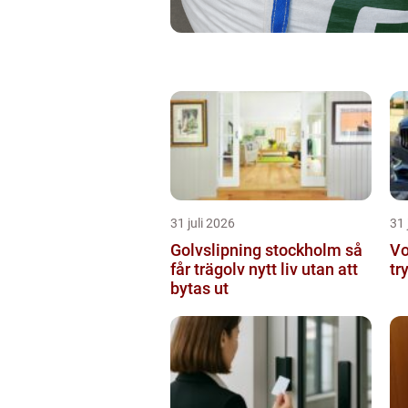
31 juli 2026
31 
Golvslipning stockholm så
Vo
får trägolv nytt liv utan att
tr
bytas ut