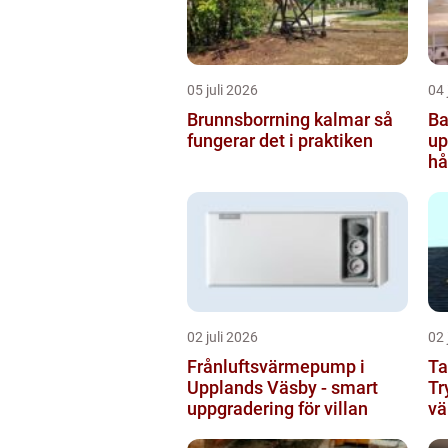
05 juli 2026
04 
Brunnsborrning kalmar så
Ba
fungerar det i praktiken
uppsala
hå
b
02 juli 2026
02 
Frånluftsvärmepump i
Ta
Upplands Väsby - smart
Tr
uppgradering för villan
vä