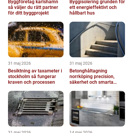
Byggföretag karlshamn
Byggisolering grunden för
så väljer du rätt partner
ett energieffektivt och
för ditt byggprojekt
hållbart hus
31 maj 2026
31 maj 2026
Besiktning av taxameter i
Betonghåltagning
stockholm så fungerar
norrköping precision,
kraven och processen
säkerhet och smarta
lösningar
31 maj 2026
14 maj 2026