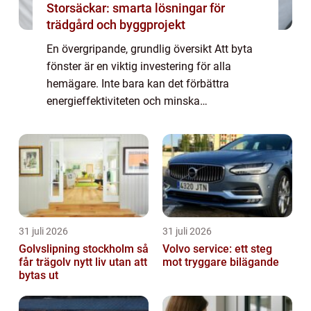
Storsäckar: smarta lösningar för
trädgård och byggprojekt
En övergripande, grundlig översikt Att byta
fönster är en viktig investering för alla
hemägare. Inte bara kan det förbättra
energieffektiviteten och minska
värmeförlusten, det kan också ge en estetisk
uppgradering till ditt hem. Men vad kostar
det eg...
31 juli 2026
31 juli 2026
Golvslipning stockholm så
Volvo service: ett steg
får trägolv nytt liv utan att
mot tryggare bilägande
bytas ut