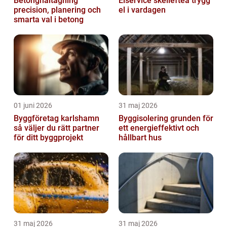
Betonghåltagning
Elservice skellefteå trygg
precision, planering och
el i vardagen
smarta val i betong
01 juni 2026
31 maj 2026
Byggföretag karlshamn
Byggisolering grunden för
så väljer du rätt partner
ett energieffektivt och
för ditt byggprojekt
hållbart hus
31 maj 2026
31 maj 2026