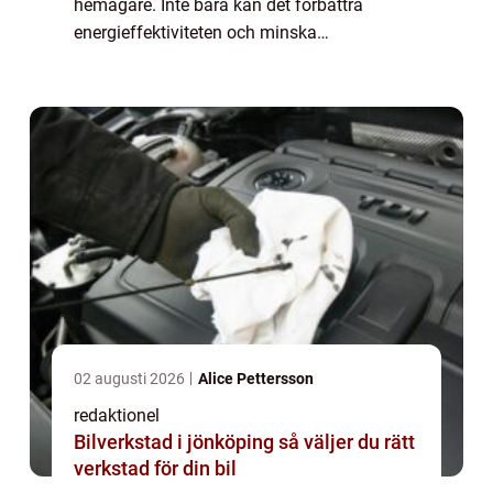
hemägare. Inte bara kan det förbättra
energieffektiviteten och minska
värmeförlusten, det kan också ge en estetisk
uppgradering till ditt hem. Men vad kostar
det eg...
02 augusti 2026
Alice Pettersson
redaktionel
Bilverkstad i jönköping så väljer du rätt
verkstad för din bil