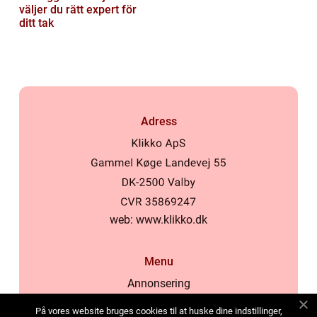
väljer du rätt expert för
ditt tak
Adress
web:
www.klikko.dk
Menu
Annonsering
Om oss
På vores website bruges cookies til at huske dine indstillinger,