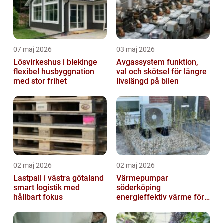
07 maj 2026
03 maj 2026
Lösvirkeshus i blekinge
Avgassystem funktion,
flexibel husbyggnation
val och skötsel för längre
med stor frihet
livslängd på bilen
02 maj 2026
02 maj 2026
Lastpall i västra götaland
Värmepumpar
smart logistik med
söderköping
hållbart fokus
energieffektiv värme för
hus och fritid